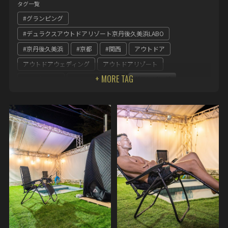
タグ一覧
#グランピング
#デュラクスアウトドアリゾート京丹後久美浜LABO
#京丹後久美浜
#京都
#関西
アウトドア
アウトドアウェディング
アウトドアリゾート
ウェディング
キャンペーン企画
グランピング
グランピング サウナ
グランピング 関西
グランピングの 関西
グランピング女子会
テーマパーク
デュラクス
デュラクスアウトドアリゾート京丹後久美浜LABO
デュラクスアウトドアリゾート冒険の森やまぞえ
ホテル丹後王国デュラクスアウトドアリゾート京丹後王国食のみ
やこ
丹後王国
京 丹後
京丹後久美浜
京都
京都グランピング
冒険の森
奈良県
女子会
整う サウナ
関西
関西 グランピング
食のみやこ