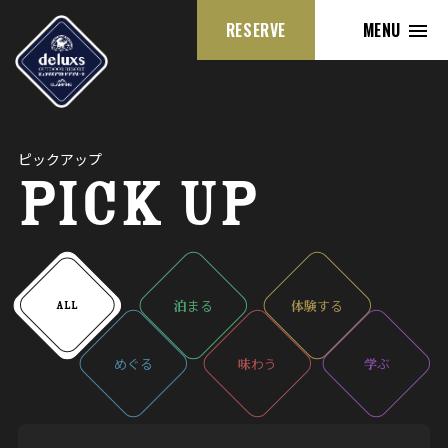
RESERVE
MENU
ピックアップ
PICK UP
泊
まる
体験
する
ALL
めぐる
味
わう
学
ぶ