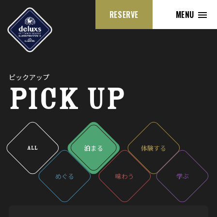
RESERVE
MENU
ピックアップ
PICK UP
泊
まる
体験
する
ALL
めぐる
味
わう
学
ぶ