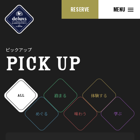
RESERVE
MENU
ピックアップ
PICK UP
泊
まる
体験
する
ALL
めぐる
味
わう
学
ぶ