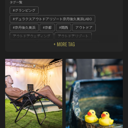
タグ一覧
#グランピング
#デュラクスアウトドアリゾート京丹後久美浜LABO
#京丹後久美浜
#京都
#関西
アウトドア
アウトドアウェディング
アウトドアリゾート
ウェディング
キャンペーン企画
グランピング
グランピング サウナ
グランピング 関西
グランピングの 関西
グランピング女子会
テーマパーク
デュラクス
デュラクスアウトドアリゾート京丹後久美浜LABO
デュラクスアウトドアリゾート冒険の森やまぞえ
ホテル丹後王国デュラクスアウトドアリゾート京丹後王国食のみ
やこ
丹後王国
京 丹後
京丹後久美浜
京都
京都グランピング
冒険の森
奈良県
女子会
整う サウナ
関西
関西 グランピング
食のみやこ