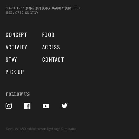
〒629-3577 京都府京丹後市久美浜町布袋野116-1
電話：0772-66-3739
CONCEPT
FOOD
ACTIVITY
ACCESS
STAY
CONTACT
PICK UP
FOLLOW US
©deluxs LABO outdoor resort Kyotango Kumihama