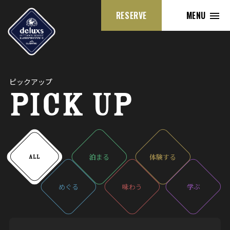
RESERVE
MENU
ピックアップ
PICK UP
泊
まる
体験
する
ALL
めぐる
味
わう
学
ぶ