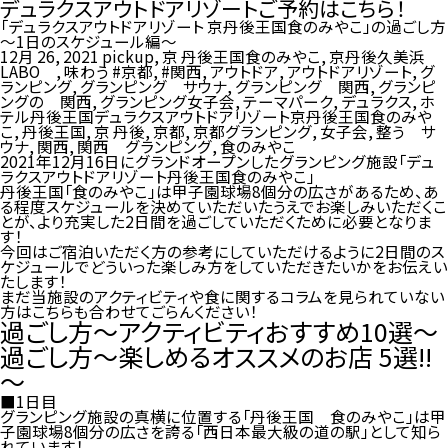
デュラクスアウトドアリゾートご予約はこちら！
「デュラクスアウトドアリゾート 京丹後王国食のみやこ」の過ごし方
～1日のスケジュール編～
12月 26, 2021
pickup
,
京 丹後王国食のみやこ
,
京丹後久美浜
LABO
,
味わう
#京都
,
#関西
,
アウトドア
,
アウトドアリゾート
,
グ
ランピング
,
グランピング サウナ
,
グランピング 関西
,
グランピ
ングの 関西
,
グランピング女子会
,
テーマパーク
,
デュラクス
,
ホ
テル丹後王国デュラクスアウトドアリゾート京丹後王国食のみや
こ
,
丹後王国
,
京 丹後
,
京都
,
京都グランピング
,
女子会
,
整う サ
ウナ
,
関西
,
関西 グランピング
,
食のみやこ
2021年12月16日にグランドオープンしたグランピング施設「
デュ
ラクスアウトドアリゾート丹後王国食のみやこ
」
丹後王国「食のみやこ」は甲子園球場8個分の広さがあるため、あ
る程度スケジュールを決めていただいたうえでお楽しみいただくこ
とが、より充実した2日間を過ごしていただくために必要となりま
す！
今回はご宿泊いただく方の参考にしていただけるように2日間のス
ケジュールでどういった楽しみ方をしていただきたいかをお伝えい
たします！
まだ当施設のアクティビティや食に関するコラムを見られていない
方はこちらも合わせてごらんください！
過ごし方～アクティビティおすすめ10選～
過ごし方～楽しめるオススメのお店 5選!!
～
■1日目
グランピング施設の真横に位置する「丹後王国 食のみやこ」は甲
子園球場8個分の広さを誇る「西日本最大級の道の駅」として知ら
れています！