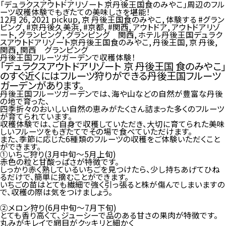
「デュラクスアウトドアリゾート 京丹後王国食のみやこ」周辺のフル
ーツ収穫体験でもぎたての美味しさを堪能！
12月 26, 2021
pickup
,
京 丹後王国食のみやこ
,
体験する
#グラン
ピング
,
#京丹後久美浜
,
#京都
,
#関西
,
アウトドア
,
アウトドアリゾ
ート
,
グランピング
,
グランピング 関西
,
ホテル丹後王国デュラク
スアウトドアリゾート京丹後王国食のみやこ
,
丹後王国
,
京 丹後
,
関西
,
関西 グランピング
丹後王国フルーツガーデンで収穫体験！
「デュラクスアウトドアリゾート 京 丹後王国 食のみやこ」
のすぐ近くにはフルーツ狩りができる
丹後王国フルーツ
ガーデン
があります。
丹後王国フルーツガーデンでは、海や山などの自然が豊富な丹後
の地で育った、
四季折々のおいしい自然の恵みがたくさん詰まった多くのフルーツ
が育てられています。
収穫体験では、ご自身で収穫していただき、大切に育てられた美味
しいフルーツをもぎたてでその場で食べていただけます。
また、季節に応じた6種類のフルーツの収穫をご体験いただくこと
ができます。
①いちご狩り(3月中旬〜5月上旬)
赤色の粒と甘酸っぱさが特徴です。
しっかり赤く熟しているいちごを見つけたら、少し持ちあげてひね
るだけで、簡単に摘むことができます。
いちごの苗はとても繊細で強く引っ張ると株が傷んでしまいますの
で、収穫の際は気をつけましょう。
②メロン狩り(6月中旬〜7月下旬)
とても香り高くて、ジューシーで品のある甘さの果肉が特徴です。
丸みがキレイで網目がクッキリと細かく