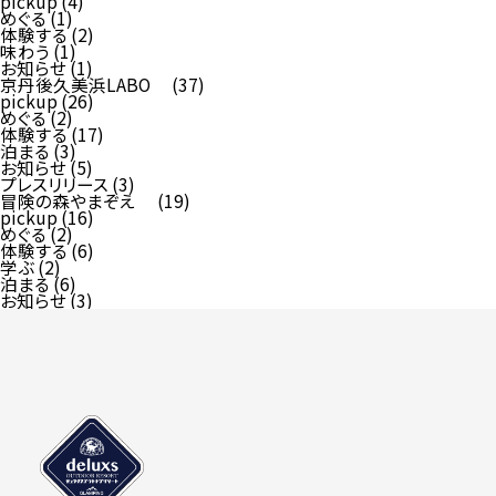
pickup
(4)
めぐる
(1)
体験する
(2)
味わう
(1)
お知らせ
(1)
京丹後久美浜LABO
(37)
pickup
(26)
めぐる
(2)
体験する
(17)
泊まる
(3)
お知らせ
(5)
プレスリリース
(3)
冒険の森やまぞえ
(19)
pickup
(16)
めぐる
(2)
体験する
(6)
学ぶ
(2)
泊まる
(6)
お知らせ
(3)