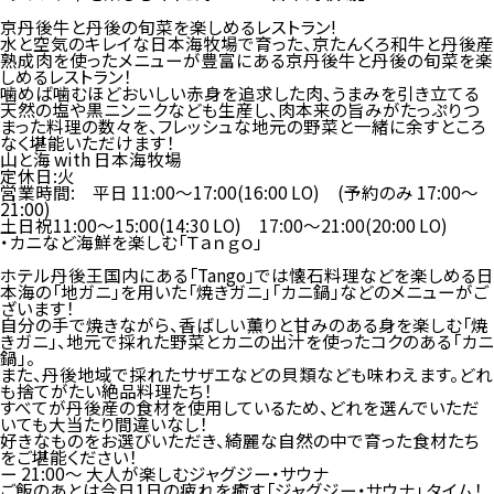
京丹後牛と丹後の旬菜を楽しめるレストラン!
水と空気のキレイな日本海牧場で育った、京たんくろ和牛と丹後産
熟成肉を使ったメニューが豊富にある京丹後牛と丹後の旬菜を楽
しめるレストラン！
噛めば噛むほどおいしい赤身を追求した肉、うまみを引き立てる
天然の塩や黒ニンニクなども生産し、肉本来の旨みがたっぷりつ
まった料理の数々を、フレッシュな地元の野菜と一緒に余すところ
なく堪能いただけます！
山と海 with 日本海牧場
定休日:火
営業時間: 平日 11:00〜17:00(16:00 LO) (予約のみ 17:00〜
21:00)
土日祝11:00〜15:00(14:30 LO) 17:00〜21:00(20:00 LO)
・
カニなど海鮮を楽しむ「Ｔａｎｇｏ」
ホテル丹後王国内にある「Tango」では懐石料理などを楽しめる日
本海の「地ガニ」を用いた「焼きガニ」「カニ鍋」などのメニューがご
ざいます！
自分の手で焼きながら、香ばしい薫りと甘みのある身を楽しむ「焼
きガニ」、地元で採れた野菜とカニの出汁を使ったコクのある「カニ
鍋」。
また、丹後地域で採れたサザエなどの貝類なども味わえます。どれ
も捨てがたい絶品料理たち！
すべてが丹後産の食材を使用しているため、どれを選んでいただ
いても大当たり間違いなし！
好きなものをお選びいただき、綺麗な自然の中で育った食材たち
をご堪能ください！
ー
21:00～ 大人が楽しむジャグジー・サウナ
ご飯のあとは今日1日の疲れを癒す「ジャグジー・サウナ」 タイム！