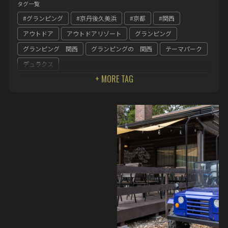
タグ一覧
#グランピング
#京丹後久美浜
#京都
#関西
アウトドア
アウトドアリゾート
グランピング
グランピング 関西
グランピングの 関西
テーマパーク
デュラクス
ホテル丹後王国デュラクスアウトドアリゾート京丹後王国食のみ
やこ
丹後王国
京 丹後
京都
京都グランピング
関西
関西 グランピング
食のみやこ