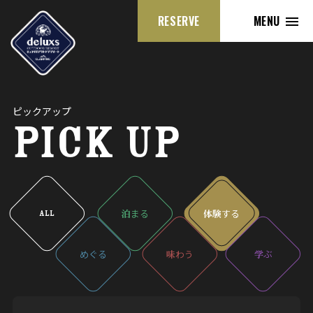
RESERVE
MENU
ピックアップ
PICK UP
泊
まる
体験
する
ALL
めぐる
味
わう
学
ぶ