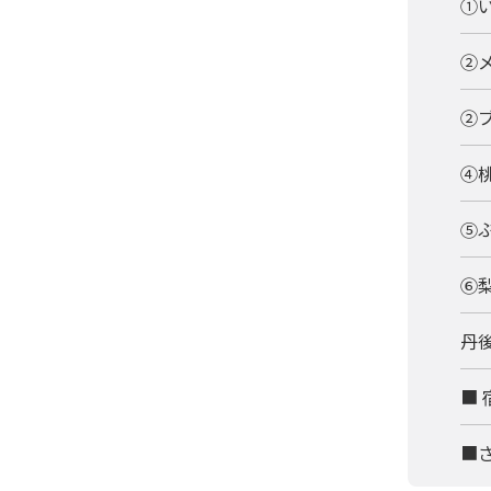
①い
②メ
②
④桃
⑤ぶ
⑥梨
丹
■
■