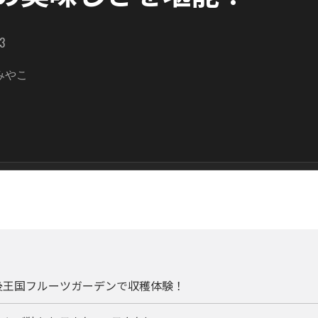
53
みやこ
後王国フルーツガーデンで収穫体験！