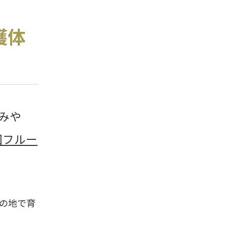
穫体
のみや
国フルー
の地で育