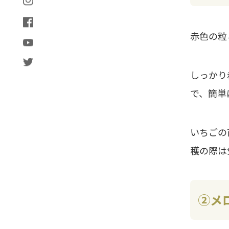
赤色の粒
しっかり
で、簡単
いちごの
穫の際は
②メ