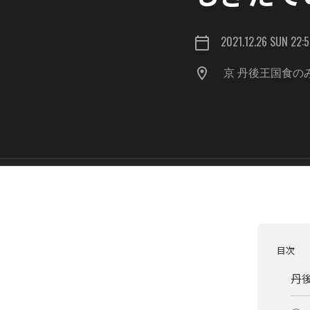
2021.12.26 SUN 22:
京 丹後王国食の
目次
丹