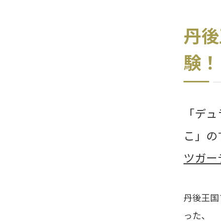
丹後
験！
「デュ
こ」の
ツガー
丹後王国
った、