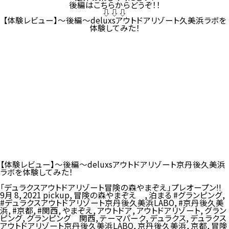
後編はこちらからどうぞ！！
⇩⇩⇩
【体験レビュー】〜後編〜deluxsアウトドアリゾート久美浜ラボを
体験してみた！
【体験レビュー】〜後編〜deluxsアウトドアリゾート京丹後久美浜
ラボを体験してみた！
「デュラクスアウトドアリゾート冒険の森やまぞえ」プレオープン!!
9月 8, 2021
pickup
,
冒険の森やまぞえ
,
泊まる
#グランピング
,
#デュラクスアウトドアリゾート京丹後久美浜LABO
,
#京丹後久美
浜
,
#京都
,
#関西
,
やまぞえ
,
アウトドア
,
アウトドアリゾート
,
グラン
ピング
,
グランピング 関西
,
テーマパーク
,
デュラクス
,
デュラクス
アウトドアリゾート京丹後久美浜LABO
,
京丹後久美浜
,
京都
,
冒険