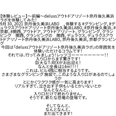
【体験レビュー】〜前編〜deluxsアウトドアリゾート京丹後久美浜
ラボを体験してみた！
9月 30, 2021
京丹後久美浜LABO
,
体験する
#グランピング
,
#デ
ュラクスアウトドアリゾート京丹後久美浜LABO
,
#京丹後久美浜
,
#
京都
,
#関西
,
アウトドア
,
アウトドアリゾート
,
グランピング
,
グラン
ピング 関西
,
グランピングの 関西
,
デュラクス
,
デュラクスアウ
トドアリゾート京丹後久美浜LABO
,
京丹後久美浜
,
京都グランピン
グ
今回は「deluxsアウトドアリゾート京丹後久美浜ラボ」の雰囲気を
体験いただけるコラムです！
それでは、行ってみましょう！レッツゴーーーーーーーー！！
入り口からまず驚きです！
巨大なT-REXがお出迎え！
なんと全長は14m！！！！
これは、ビル4階に相当するようです。
さまざまなグランピング 施設で、このような入り口があるのでしょ
うか
とにかくワクワク感が一気に高まります！
リアルすぎて、泣き出す子供もいるとかいないとか
なんとなんと、、、
入り口だけで終わりません。
そうです、新たな恐竜の登場です。
そしてなんと、
なんとなんと、
まだ出てきます！