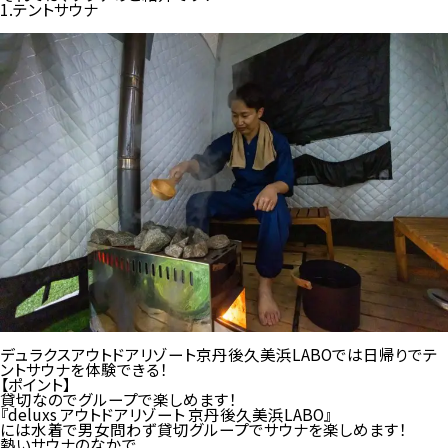
1.テントサウナ
デュラクスアウトドアリゾート京丹後久美浜LABOでは日帰りでテ
ントサウナを体験できる！
【ポイント
】
貸切なのでグループで楽しめます！
『deluxs アウトドアリゾート 京丹後久美浜LABO』
には水着で男女問わず貸切グループでサウナを楽しめます！
熱いサウナのなかで