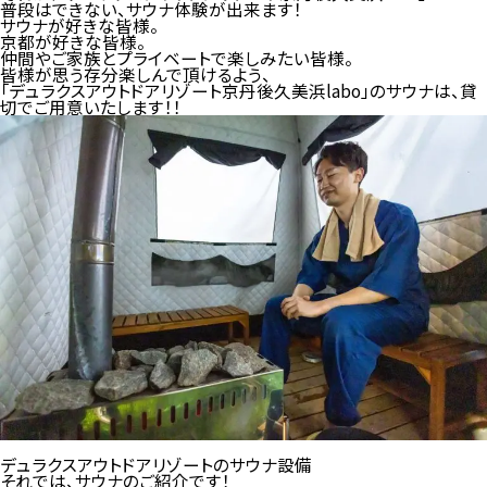
普段はできない、サウナ体験が出来ます！
サウナが好きな皆様。
京都が好きな皆様。
仲間やご家族とプライベートで楽しみたい皆様。
皆様が思う存分楽しんで頂けるよう、
「デュラクスアウトドアリゾート京丹後久美浜labo」のサウナは、貸
切でご用意いたします！！
デュラクスアウトドアリゾートのサウナ設備
それでは、サウナのご紹介です！