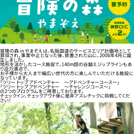
冒険の森 in やまぞえは、名阪国道のサービスエリア計画地として
買収され、事業中止となった後、放置された山に、2008年4月に誕
生しました。
地形を活かしたコース施設で、140m超の谷越えジップラインもあ
り迫力満点で、
お子様から大人まで幅広い世代の方に楽しんでいただける施設に
なっています。
「ツリー トップ アドベンチャー ～アドベンチャーコース～」
「ツリー トップ アドベンチャー ～チャレンジコース～」
の2つのプログラムをご用意しております。
チェックイン、チェックアウト後に是非アスレチックに挑戦してくだ
さい！