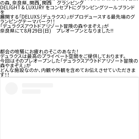
の森
,
奈良県
,
関西
,
関西 グランピング
DELIGHT & LUXURY をコンセプトにグランピングツールブランド
を
展開する「DELUXS（デュラクス）」がプロデュースする最先端のグ
ランピングテーマパーク！！
「デュラクスアウトドアリゾート冒険の森やまぞえ」が
奈良県にて8月29日(日) プレオープンとなりました!!
デュラクスアウトドアリゾート冒険の森や
まぞえ予約HP
都会の喧騒にお疲れのそこのあなた！
デュラクスは最高のプライベート空間をご提供しております。
今回はそのプレオープンした「デュラクスアウトドアリゾート冒険の
森やまぞえ」が
どんな施設なのか、内観や外観を含めてお伝えさせていただきま
す！！