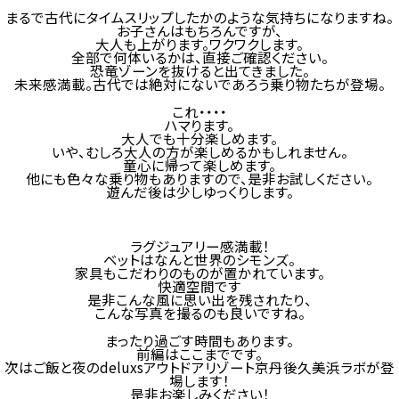
まるで古代にタイムスリップしたかのような気持ちになりますね。
お子さんはもちろんですが、
大人も上がります。ワクワクします。
全部で何体いるかは、直接ご確認ください。
恐竜ゾーンを抜けると出てきました。
未来感満載。古代では絶対にないであろう乗り物たちが登場。
これ・・・・
ハマります。
大人でも十分楽しめます。
いや、むしろ大人の方が楽しめるかもしれません。
童心に帰って楽しめます。
他にも色々な乗り物もありますので、是非お試しください。
遊んだ後は少しゆっくりします。
ラグジュアリー感満載！
ベットはなんと世界のシモンズ。
家具もこだわりのものが置かれています。
快適空間です
是非こんな風に思い出を残されたり、
こんな写真を撮るのも良いですね。
まったり過ごす時間もあります。
前編はここまでです。
次はご飯と夜のdeluxsアウトドアリゾート京丹後久美浜ラボが登
場します！
是非お楽しみください！