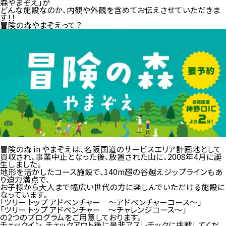
森やまぞえ」が
どんな施設なのか、内観や外観を含めてお伝えさせていただきま
す！！
冒険の森やまぞえって？
冒険の森 in やまぞえは、名阪国道のサービスエリア計画地として
買収され、事業中止となった後、放置された山に、2008年4月に誕
生しました。
地形を活かしたコース施設で、140m超の谷越えジップラインもあ
り迫力満点で、
お子様から大人まで幅広い世代の方に楽しんでいただける施設に
なっています。
「ツリー トップ アドベンチャー ～アドベンチャーコース～」
「ツリー トップ アドベンチャー ～チャレンジコース～」
の2つのプログラムをご用意しております。
チェックイン、チェックアウト後に是非アスレチックに挑戦してくだ