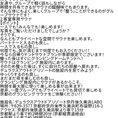
友達や、グループで軽く話もしながら
時間を共有できるがサウナの醍醐味でもあります。
そんな体にもよく、楽しくグループで「整う」ことができるのがグル
ープサウナです！
2.客室専用サウナ
【ポイント
】
一人でも！みんなでも！楽しめます！
写真をご覧いただけましたでしょうか？
そうです。
なんともプライベートな空間でサウナを楽しめます。
パートナーと入るのも良し。
一人で入るもの良し。
何度でも、気が済むまで何度でもお入りください！！
今なら日帰りテントサウナプランが季節限定でございます！
整った後はすぐにグランピング ドームテントへ！
サウナはグランピング 施設内にあります。
そのため整った後は、すぐに自分たちの部屋へ戻れます。
デュラクスアウトドアリゾートの施設内を見てみよう！
ゆっくりするのも良し。
まだまだ夜を楽しむのも良し。
グランピング 施設内にサウナがあるからこそ、
時間を最大限に使って楽しめる事が出来ます！
是非、一度グループでもプライベートでも貸切で楽しめる
京都のグランピング サウナをご体験ください！！
施設名：デュラクスアウトドアリゾート京丹後久美浜LABO
場所：〒629-3577 京都府京丹後市久美浜町布袋野116-1
アクセス：京都丹後鉄道久美浜駅より車で15分
京都駅より車で約2時間20分（京都縦貫道経由）
大阪駅より車で約2時間30分