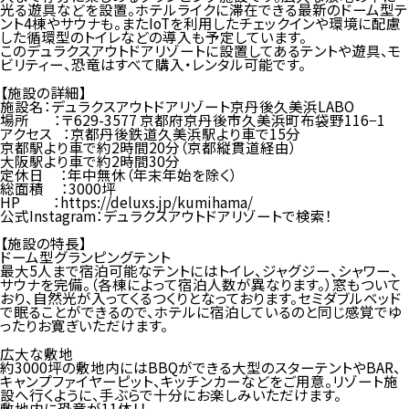
光る遊具などを設置。ホテルライクに滞在できる最新のドーム型テ
ント4棟やサウナも。またIoTを利用したチェックインや環境に配慮
した循環型のトイレなどの導入も予定しています。
このデュラクスアウトドアリゾートに設置してあるテントや遊具、モ
ビリティー、恐竜はすべて購入・レンタル可能です。
【施設の詳細】
施設名：デュラクスアウトドアリゾート京丹後久美浜LABO
場所 ：〒629-3577 京都府京丹後市久美浜町布袋野116−1
アクセス ：京都丹後鉄道久美浜駅より車で15分
京都駅より車で約2時間20分（京都縦貫道経由）
大阪駅より車で約2時間30分
定休日 ：年中無休（年末年始を除く）
総面積 ：3000坪
HP ：
https://deluxs.jp/kumihama/
公式Instagram：デュラクスアウトドアリゾートで検索！
【施設の特長】
ドーム型グランピングテント
最大5人まで宿泊可能なテントにはトイレ、ジャグジー、シャワー、
サウナを完備。（各棟によって宿泊人数が異なります。）窓もついて
おり、自然光が入ってくるつくりとなっております。セミダブルベッド
で眠ることができるので、ホテルに宿泊しているのと同じ感覚でゆ
ったりお寛ぎいただけます。
広大な敷地
約3000坪の敷地内にはBBQができる大型のスターテントやBAR、
キャンプファイヤーピット、キッチンカーなどをご用意。リゾート施
設へ行くように、手ぶらで十分にお楽しみいただけます。
敷地内に恐竜が11体！！