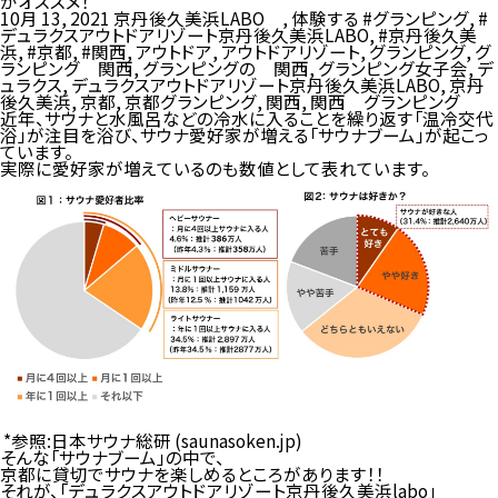
がオススメ！
10月 13, 2021
京丹後久美浜LABO
,
体験する
#グランピング
,
#
デュラクスアウトドアリゾート京丹後久美浜LABO
,
#京丹後久美
浜
,
#京都
,
#関西
,
アウトドア
,
アウトドアリゾート
,
グランピング
,
グ
ランピング 関西
,
グランピングの 関西
,
グランピング女子会
,
デ
ュラクス
,
デュラクスアウトドアリゾート京丹後久美浜LABO
,
京丹
後久美浜
,
京都
,
京都グランピング
,
関西
,
関西 グランピング
近年、サウナと水風呂などの冷水に入ることを繰り返す「温冷交代
浴」が注目を浴び、サウナ愛好家が増える「サウナブーム」が起こっ
ています。
実際に愛好家が増えているのも数値として表れています。
*参照:
日本サウナ総研 (saunasoken.jp)
そんな「サウナブーム」の中で、
京都に貸切でサウナを楽しめるところがあります！！
それが、「デュラクスアウトドアリゾート京丹後久美浜labo」