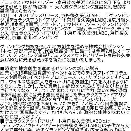
デュラクスアウトドアリゾート京丹後久美浜 LABO に 9月 下旬 より
光る恐竜 5 体 が新登場！ ～大人気グランピング施設に幻想的な
異空間あらわる～
10月 19, 2021
プレスリリース
,
京丹後久美浜LABO
#グランピン
グ
,
#デュラクスアウトドアリゾート京丹後久美浜LABO
,
#京丹後久
美浜
,
#京都
,
#関西
,
アウトドア
,
アウトドアリゾート
,
グランピング
,
グランピング 関西
,
グランピングの 関西
,
テーマパーク
,
デュラ
クス
,
デュラクスアウトドアリゾート京丹後久美浜LABO
,
京丹後久
美浜
,
京都
,
京都グランピング
グランピング施設を通して地方創生を進める株式会社ゼンシン
（本社：京都府京都市、代表取締役：前田雄一）は今年7月にオープ
ンしたグランピング施設「デュラクスアウトドアリゾート京丹後久美
浜LABO」に光る恐竜5体を新たに設置いたしました。
■恐竜で地方創生を進めるゼンシンの新しい試み
創業から19年間百貨店やイベントなどでのディスプレイプロデュ
ースや展示会、イベントをプロデュースしてきたゼンシンですが、コ
ロナウイルス感染拡大をきっかけに地方創生に力を入れるように
なりました。しかし、ただ真新しい施設をつくるのではなく「わざわ
ざ行きたくなる」「そこでしか味わえない」に注力。動いて鳴く恐竜
を6体設置、夜には光る遊具を設置したデュラクスアウトドアリゾ
ート京丹後久美浜LABOを今年7月にオープンいたしました。
より幻想的な空間をお楽しみいただきたいと思い、今回当施設に
光る恐竜を5体設置。昼夜問わず、迫力満点の非日常を感じていた
だけます。写真映えすることはもちろん、刺激的な体験を味わいに
ぜひお越しください。
■デュラクスアウトドアリゾート京丹後久美浜LABOとは
「デュラクスアウトドアリゾート京丹後久美浜LABO」は子供から大
人まで存分に楽しめるグランピング施設です。広大な敷地の中に