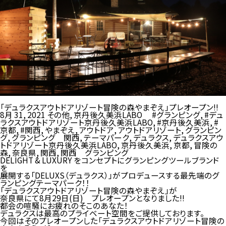
「デュラクスアウトドアリゾート冒険の森やまぞえ」プレオープン!!
8月 31, 2021
その他
,
京丹後久美浜LABO
#グランピング
,
#デュ
ラクスアウトドアリゾート京丹後久美浜LABO
,
#京丹後久美浜
,
#
京都
,
#関西
,
やまぞえ
,
アウトドア
,
アウトドアリゾート
,
グランピン
グ
,
グランピング 関西
,
テーマパーク
,
デュラクス
,
デュラクスアウ
トドアリゾート京丹後久美浜LABO
,
京丹後久美浜
,
京都
,
冒険の
森
,
奈良県
,
関西
,
関西 グランピング
DELIGHT & LUXURY をコンセプトにグランピングツールブランド
を
展開する「DELUXS（デュラクス）」がプロデュースする最先端のグ
ランピングテーマパーク！！
「デュラクスアウトドアリゾート冒険の森やまぞえ」が
奈良県にて8月29日(日) プレオープンとなりました!!
都会の喧騒にお疲れのそこのあなた！
デュラクスは最高のプライベート空間をご提供しております。
今回はそのプレオープンした「デュラクスアウトドアリゾート冒険の