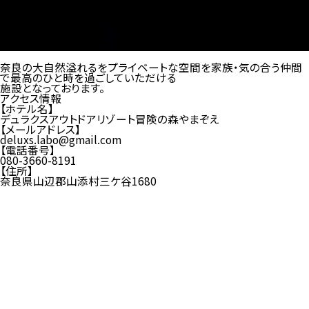
奈良の大自然溢れるをプライベートな空間を家族・気の合う仲間
で最高のひと時を過ごしていただける
施設となっております。
アクセス情報
【ホテル名】
デュラクスアウトドアリゾート冒険の森やまぞえ
【メールアドレス】
deluxs.labo@gmail.com
【電話番号】
080-3660-8191
【住所】
奈良県山辺郡山添村三ケ谷1680