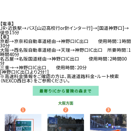
【電車】
JR・近鉄駅→バス[山辺高校行or針インター行]→[国道神野口]→
徒歩15分
【車】
京都→京奈和自動車道経由→神野口IC出口 使用時間：1時間
30分
大阪→西名阪自動車道経由→天理→神野口IC出口 所要時間：1
時間40分
名古屋→名阪国道経由→神野口IC出口 使用時間：2時間00
分
三重→→神野口IC出口 使用時間：20分
[神野口IC出口より2分！]
※高速料金情報をご確認の方は、高速道路料金・ルート検索
（NEXCO西日本）をご参照ください。