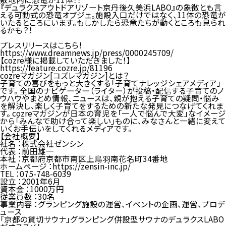
『デュラクスアウトドアリゾート京丹後久美浜LABO』の象徴とも言
える可動式の恐竜オブジェ。施設入口だけではなく、11体の恐竜が
いたるところにいます。もしかしたら恐竜たちが動くところも見られ
るかも？！
プレスリリースはこちら！
https://www.dreamnews.jp/press/0000245709/
【cozre様に掲載していただきました！】
https://feature.cozre.jp/81196
cozreマガジン[コズレマガジン]とは？
子育ての喜びをもっと大きくする「子育てナレッジシェアメディア」
です。 全国のナビゲーター（ライター）が投稿・配信する子育てのノ
ウハウやまとめ情報、ニュースは、親が抱える子育ての疑問・悩み
を解決し、楽しく子育てをするための新たな発見につなげてくれま
す。 cozreマガジンが日本の育児を「一人で悩んで大変」なイメージ
から「みんなで助け合って楽しい」ものに、みなさんと一緒に変えて
いくお手伝いをしてくれるメディアです。
【会社概要】
社名 ：株式会社ゼンシン
代表 ：前田雄一
本社 ：京都府京都市南区上鳥羽南花名町34番地
ホームページ ：https://zensin-inc.jp/
TEL ：075-748-6039
設立 ：2001年6月
資本金 ：1000万円
従業員数 ：30名
事業内容 ：グランピング施設の運営、イベントの企画、運営、プロデ
ュース
「京都の貸切サウナ」グランピング併設型サウナのデュラクスLABO