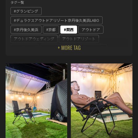
タグ一覧
#グランピング
#デュラクスアウトドアリゾート京丹後久美浜LABO
#京丹後久美浜
#京都
#関西
アウトドア
アウトドアウェディング
アウトドアリゾート
ウェディング
キャンペーン企画
グランピング
グランピング サウナ
グランピング 関西
グランピングの 関西
グランピング女子会
テーマパーク
デュラクス
デュラクスアウトドアリゾート京丹後久美浜LABO
デュラクスアウトドアリゾート冒険の森やまぞえ
ホテル丹後王国デュラクスアウトドアリゾート京丹後王国食のみ
やこ
丹後王国
京 丹後
京丹後久美浜
京都
京都グランピング
冒険の森
奈良県
女子会
整う サウナ
関西
関西 グランピング
食のみやこ