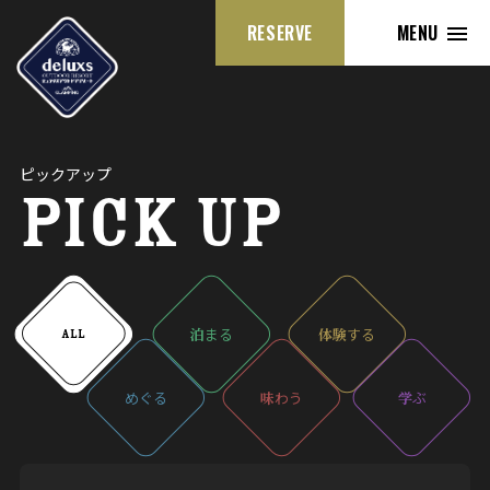
RESERVE
MENU
ピックアップ
PICK UP
泊
まる
体験
する
ALL
めぐる
味
わう
学
ぶ