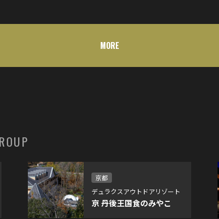
ンピング
食のみやこ
MORE
GROUP
京都
デュラクスアウトドアリゾート
京 丹後王国食のみやこ