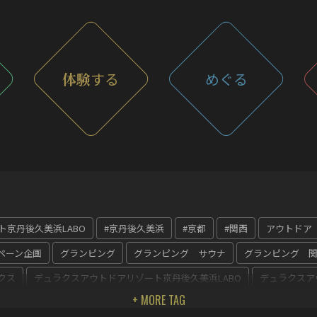
体験
する
めぐる
ト京丹後久美浜LABO
#京丹後久美浜
#京都
#関西
アウトドア
ペーン企画
グランピング
グランピング サウナ
グランピング 
クス
デュラクスアウトドアリゾート京丹後久美浜LABO
デュラクスア
丹後王国食のみやこ
丹後王国
京 丹後
京丹後久美浜
京都