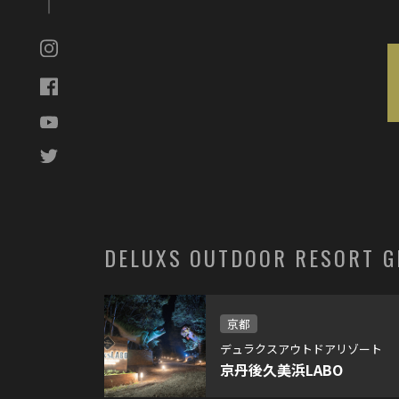
女子会
整う サウナ
関西
関西 グラ
DELUXS OUTDOOR RESORT 
京都
デュラクスアウトドアリゾート
京丹後久美浜LABO