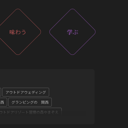
味
わう
学
ぶ
アウトドアウェディング
関西
グランピングの 関西
ウトドアリゾート冒険の森やまぞえ
京都グランピング
冒険の森
奈良県