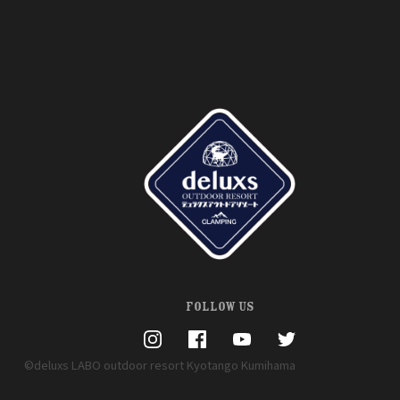
FOLLOW US
©deluxs LABO outdoor resort Kyotango Kumihama