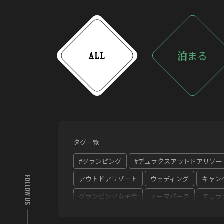
泊
まる
ALL
タグ一覧
#グランピング
#デュラクスアウトドアリゾー
アウトドアリゾート
ウェディング
キャン
FOLLOW US
グランピング女子会
テーマパーク
デュラ
ホテル丹後王国デュラクスアウトドアリゾート京