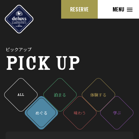
RESERVE
MENU
ピックアップ
PICK UP
泊
まる
体験
する
ALL
めぐる
味
わう
学
ぶ