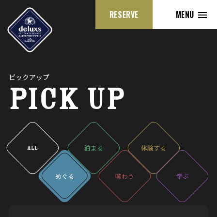
RESERVE
MENU
ピックアップ
PICK UP
泊
まる
体験
する
ALL
めぐる
味
わう
学
ぶ