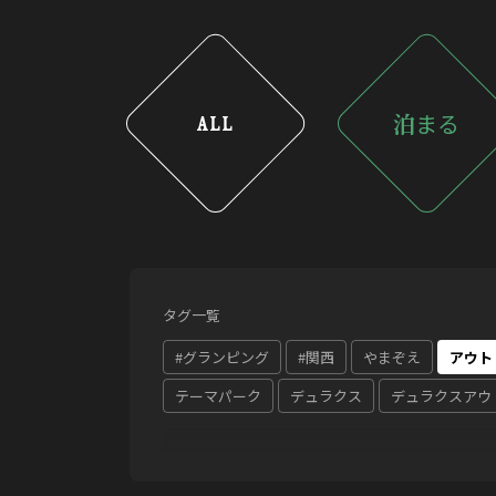
泊
まる
ALL
タグ一覧
#グランピング
#関西
やまぞえ
アウト
テーマパーク
デュラクス
デュラクスアウ