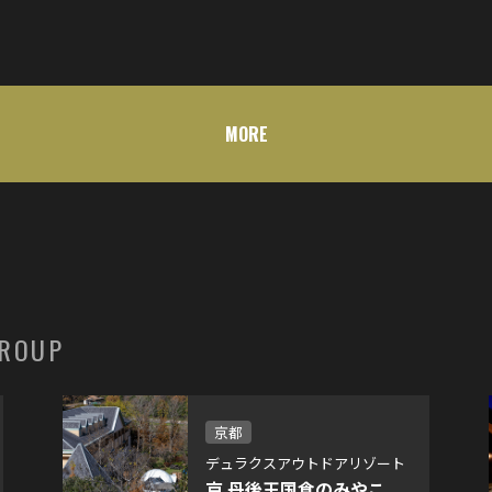
MORE
GROUP
京都
デュラクスアウトドアリゾート
京 丹後王国食のみやこ