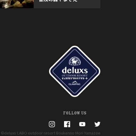
FOLLOW US
©deluxs LABO outdoor resort Boukenno Mori Yamazoe