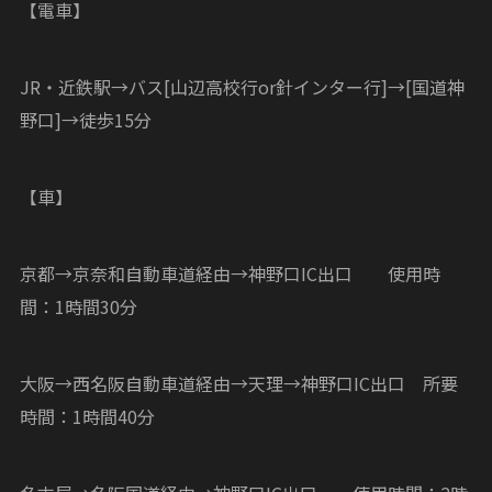
【電車】
JR・近鉄駅→バス[山辺高校行or針インター行]→[国道神
野口]→徒歩15分
【車】
京都→京奈和自動車道経由→神野口IC出口 使用時
間：1時間30分
大阪→西名阪自動車道経由→天理→神野口IC出口 所要
時間：1時間40分