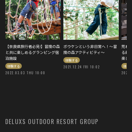
【奈良県旅行者必見!】冒険の森
ボウケンという非日常へ！～冒
荒れ
と共に楽しめるグランピング宿
険の森アクティビティ～
る最新
泊施設
楽し
体験する
体験する
体験
2021.12.24 FRI 10:02
2022.03.03 THU 10:00
2021.
DELUXS OUTDOOR RESORT GROUP