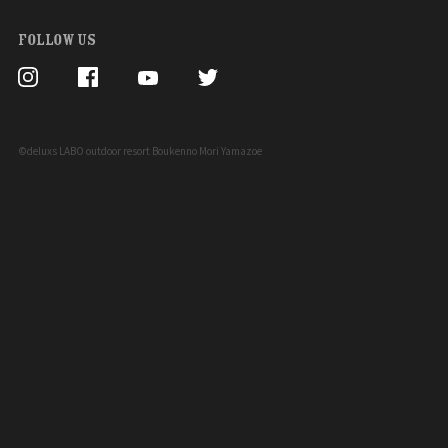
FOLLOW US
©deluxs LABO outdoor resort Boukenno Mori Yamazoe