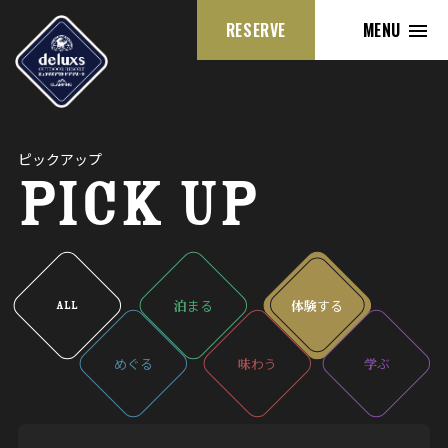
RESERVE
MENU
ピックアップ
PICK UP
泊
まる
体験
する
ALL
めぐる
味
わう
学
ぶ