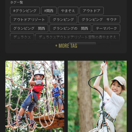
タグ一覧
#グランピング
#関西
やまぞえ
アウトドア
アウトドアリゾート
グランピング
グランピング サウナ
グランピング 関西
グランピングの 関西
テーマパーク
デュラクス
デュラクスアウトドアリゾート冒険の森やまぞえ
ペット
冒険の森
奈良県
整う サウナ
関西
関西 グランピング