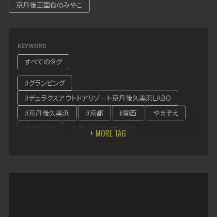
CONTACT US
COMPANY
京丹後王国食のみやこ
お知らせ
NEWS
KEYWORD
すべてのタグ
#グランピング
#デュラクスアウトドアリゾート京丹後久美浜LABO
#京丹後久美浜
#京都
#関西
やまぞえ
アウトドア
アウトドアウェディング
アウトドアリゾート
ウェディング
キャンペーン企画
グランピング
グランピング サウナ
グランピング 関西
グランピングの 関西
グランピング女子会
テーマパーク
デュラクス