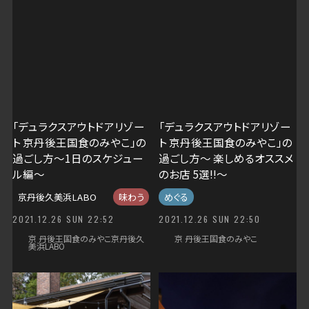
デュラクスアウトドアリゾート京丹後久美浜LABO
デュラクスアウトドアリゾート冒険の森やまぞえ
ペット
ホテル丹後王国デュラクスアウトドアリゾート京丹後王国
食のみやこ
丹後王国
京 丹後
京丹後久美浜
京都
京都グランピング
冒険の森
奈良県
「デュラクスアウトドアリゾー
「デュラクスアウトドアリゾー
女子会
整う サウナ
関西
ト 京丹後王国食のみやこ」の
ト 京丹後王国食のみやこ」の
過ごし方～1日のスケジュー
過ごし方～ 楽しめるオススメ
関西 グランピング
食のみやこ
ル編～
のお店 5選!!～
京丹後久美浜LABO
味わう
めぐる
2021.12.26 SUN 22:52
2021.12.26 SUN 22:50
京 丹後王国食のみやこ京丹後久
京 丹後王国食のみやこ
美浜LABO