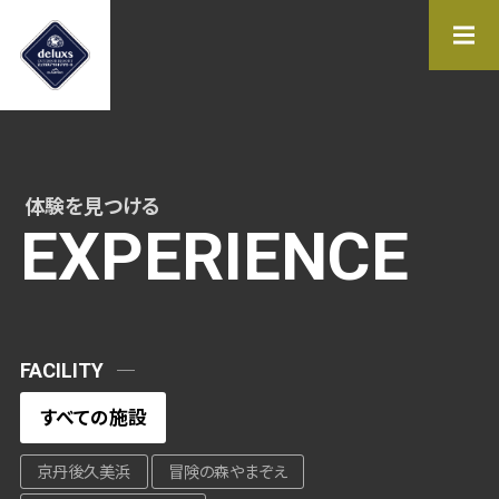
施設一覧
FACILITY LIST
体験を見つける
KYOTO
EXPERIENCE
SHIGA
GIFU
FACILITY
イベント情報
体験を見つける
EVENT
EXPERIENCE
すべての施設
お問合せ
運営会社
京丹後久美浜
冒険の森やまぞえ