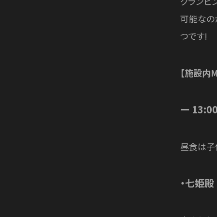
グランピ
可能なの
つです!
【施設内M
ー 13:
昼食は子
・
七姫殿 