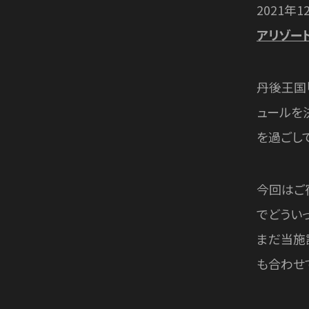
2021年
アリゾー
丹後王国
ュールを
を過ごし
今回はご
でどうい
まだ当施
も合わせ