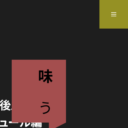
味
わう
丹後王国食
ジュール編