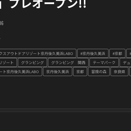
」プレオープン!!
06
ぞえ
クスアウトドアリゾート京丹後久美浜LABO
#京丹後久美浜
#京都
リゾート
グランピング
グランピング 関西
テーマパーク
デュ
ト京丹後久美浜LABO
京丹後久美浜
京都
冒険の森
奈良県