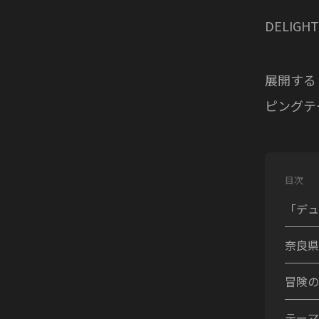
DELIG
展開する
ピングテ
目次
「デュ
奈良県
冒険の
テーマ