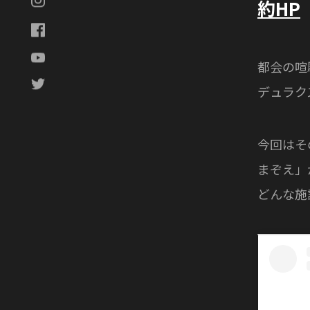
約HP
都会の喧
デュラク
今回はそ
まぞえ」
どんな施