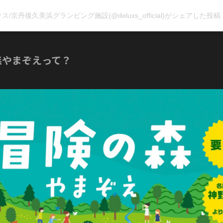
ス/京丹後久美浜グランピング施設(@deluxs_official)がシェアした投稿
森やまぞえって？