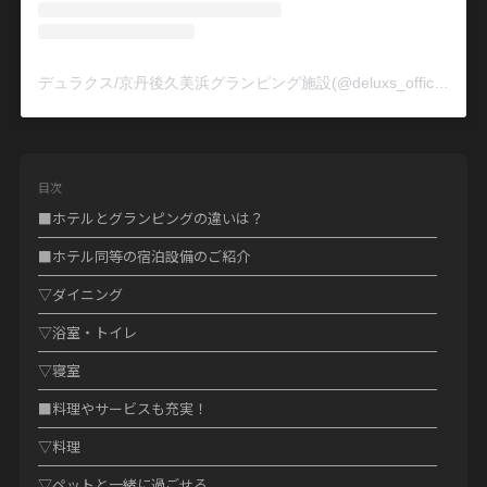
デュラクス/京丹後久美浜グランピング施設(@deluxs_official)がシェアした投稿
目次
■ホテルとグランピングの違いは？
■ホテル同等の宿泊設備のご紹介
▽ダイニング
▽浴室・トイレ
▽寝室
■料理やサービスも充実！
▽料理
▽ペットと一緒に過ごせる