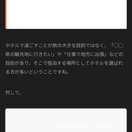
辞書で調べてみると
「ホテルとは、旅をしている人や
観光客に宿泊、食事、その他のサービスを提供する施
設」
と書かれています。
ホテルで過ごすことが旅の大きな目的ではなく、「◯◯
県の観光地に行きたい」や「仕事で地方に出張」などの
目的があり、そこで宿泊する場所としてホテルを選ばれ
る方が多いということですね。
対して、
グランピングとは、
英語で“魅力的な、華やかな”な