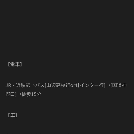
【電車】
JR・近鉄駅→バス[山辺高校行or針インター行]→[国道神
野口]→徒歩15分
【車】