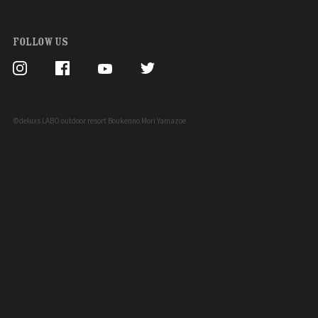
FOLLOW US
©deluxs LABO outdoor resort Boukenno Mori Yamazoe