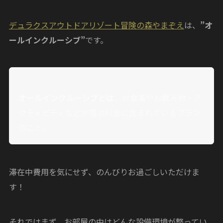
デュラクスアウトドアリゾート冒険の森やまぞえ
は、
”オ
ールインクルーシブ”
です。
オールインクルーシブとは
、お食事やお飲み物・ア
クティビティなどが宿泊料金に含まれているプラン
のこと。
滞在中費用を気にせず、のんびりお過ごしいただけま
す！
それではまず、お部屋の中はどんな設備環境が整ってい