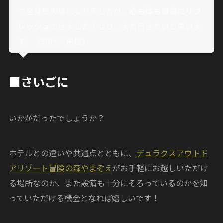
で全身筋肉痛になりましたが、
心も体も最高にリフ
レッシュ
できました！ぜひ、また行きたいと思いま
す。（30代：男性）
■さいごに
いかがだったでしょうか？
ホテルとの違いや共通点とともに、
デュラクスアウトド
アリゾート冒険の森やまぞえ
がお手軽にお越しいただけ
る場所なのか、また設備も十分にそろっているのかを知
っていただける機会となれば嬉しいです！