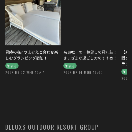
冒険の森inやまぞえと合わせ楽
奈良唯一の一棟貸しの貸別荘！
【奈
しむグランピング宿泊！
さまざまな過ごし方のすすめ！
間を
ラン
泊まる
泊まる
泊ま
2022.03.02 WED 13:47
2022.02.14 MON 10:00
2022.
DELUXS OUTDOOR RESORT GROUP