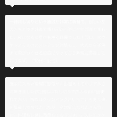
一棟貸し切りという施設が非常に新鮮
で、親しい友
人たちと夜更けまで語り明かし更に仲が深まりまし
た、夜になると星空も凄く綺麗でした！翌日、ボウ
ケンノモリのアスレチック体験もし、大人から子供
まで遊びつくせる施設になっており非常に満足して
おります。（30代：女性）
施設に入った瞬間に恐竜がお出迎え！そのリアルさ
に驚きました(笑)施設は貸し切りで広大な山に囲ま
れており、初めはグランピングということもあり虫
を警戒しておりましたが、全然気になりませんでし
た。料理も非常に満足しております。アスレチック