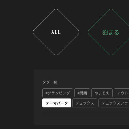
泊
まる
ALL
タグ一覧
#グランピング
#関西
やまぞえ
アウト
テーマパーク
デュラクス
デュラクスアウ