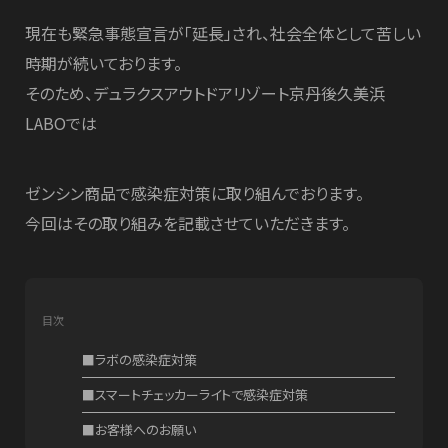
CONTACT US
COMPANY
現在も緊急事態宣言が「延長」され、社会全体として苦しい
時期が続いております。
お知らせ
そのため、デュラクスアウトドアリゾート京丹後久美浜
NEWS
LABOでは
プライバシーポリシー
ゼンシン商品で感染症対策に取り組んでおります。
PRIVACY POLICY
今回はその取り組みを記載させていただきます。
目次
■ラボの感染症対策
■スマートチェッカーライトで感染症対策
■お客様へのお願い