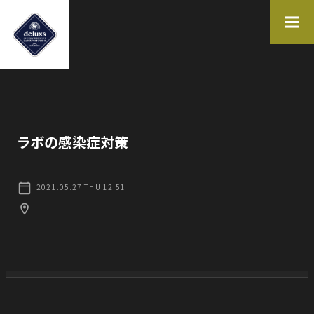
施設一覧
FACILITY LIST
ラボの感染症対策
KYOTO
NARA
2021.05.27 THU 12:51
イベント情報
体験を見つける
EVENT
EXPERIENCE
お問合せ
運営会社