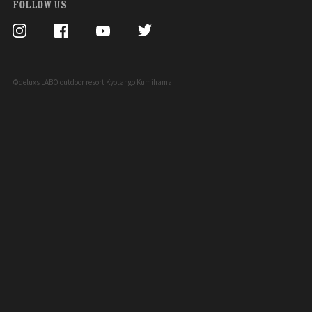
FOLLOW US
©deluxs LABO outdoor resort Kyotango Kumihama