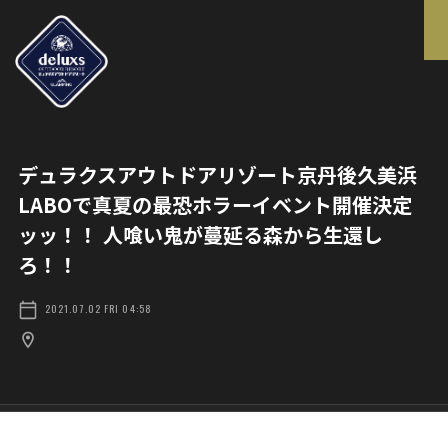
デュラクスアウトドアリゾート京丹後久美浜
LABOで真夏の最恐ホラーイベント開催決定
ッッ！！ 人喰い鬼が蔓延る森から生還し
ろ！！
2021.07.02 FRI 04:58