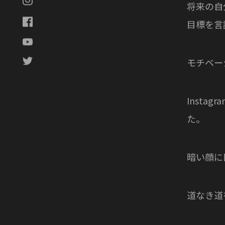
将来の自
目標を言
モチベー
Inst
た。
暗い顔に
道なき道