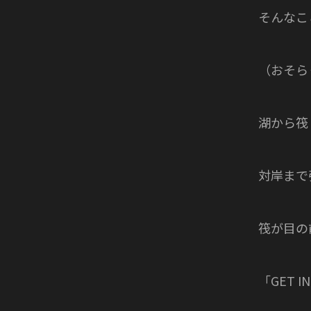
そんなこ
（おそら
湖から筏
対岸まで
筏が目の
「GET 