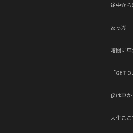
途中から
あっ湖！
暗闇に車
「GET 
僕は車か
人生ここ