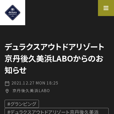
施設一覧
FACILITY LIST
デュラクスアウトドアリゾート
KYOTO
京丹後久美浜LABOからのお
NARA
知らせ
イベント情報
体験を見つける
2021.12.27 MON 18:25
EVENT
EXPERIENCE
京丹後久美浜LABO
お問合せ
運営会社
#グランピング
CONTACT US
COMPANY
#デュラクスアウトドアリゾート京丹後久美浜