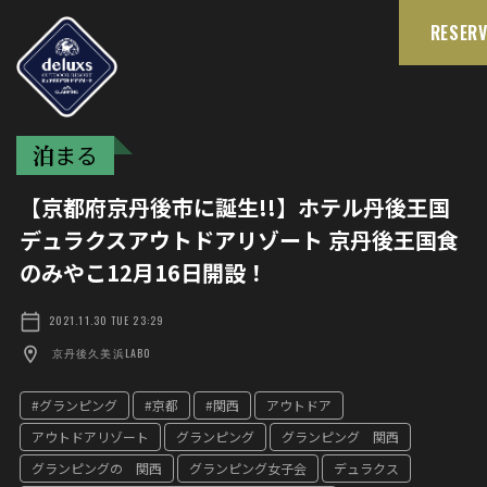
RESERV
泊
まる
【京都府京丹後市に誕生!!】ホテル丹後王国
デュラクスアウトドアリゾート 京丹後王国食
のみやこ12月16日開設！
2021.11.30 TUE 23:29
京丹後久美浜LABO
#グランピング
#京都
#関西
アウトドア
アウトドアリゾート
グランピング
グランピング 関西
グランピングの 関西
グランピング女子会
デュラクス