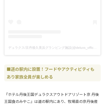
デュラクス/京丹後久美浜グランピング施設(@deluxs_official)がシェアした投稿
■道の駅内に設置！フードやアクティビティも
あり家族全員が楽しめる
『ホテル丹後王国デュラクスアウトドアリゾート京 丹後
王国食のみやこ』は道の駅内にあり、牧場直の京丹後産