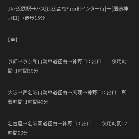
JR・近鉄駅→バス[山辺高校行or針インター行]→[国道神
野口]→徒歩15分
【車】
京都→京奈和自動車道経由→神野口IC出口 使用時
間：1時間30分
大阪→西名阪自動車道経由→天理→神野口IC出口 所
要時間：1時間40分
名古屋→名阪国道経由→神野口IC出口 使用時間：2
時間00分