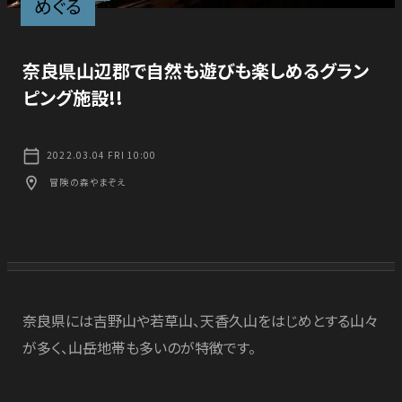
めぐる
CONTACT US
COMPANY
奈良県山辺郡で自然も遊びも楽しめるグラン
お知らせ
ピング施設!!
NEWS
2022.03.04 FRI 10:00
プライバシーポリシー
冒険の森やまぞえ
PRIVACY POLICY
奈良県には吉野山や若草山、天香久山をはじめとする山々
が多く、山岳地帯も多いのが特徴です。