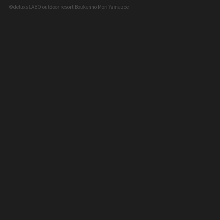
©deluxs LABO outdoor resort Boukenno Mori Yamazoe