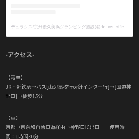
デュラクス/京丹後久美浜グランピング施設(@deluxs_official)がシェアした投稿
-アクセス-
【電車】
JR・近鉄駅→バス[山辺高校行or針インター行]→[国道神
野口]→徒歩15分
【車】
京都→京奈和自動車道経由→神野口IC出口 使用時
間：1時間30分