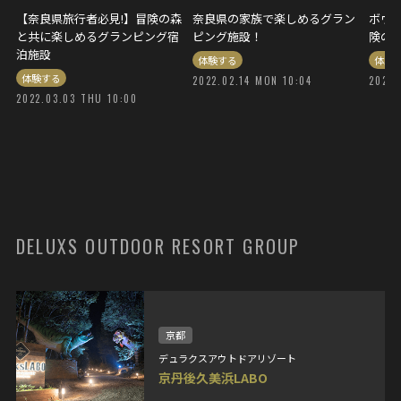
【奈良県旅行者必見!】冒険の森
奈良県の家族で楽しめるグラン
ボウ
と共に楽しめるグランピング宿
ピング施設！
険の
泊施設
体験する
体験
体験する
2022.02.14 MON 10:04
2021.
2022.03.03 THU 10:00
DELUXS OUTDOOR RESORT GROUP
京都
デュラクスアウトドアリゾート
京丹後久美浜LABO