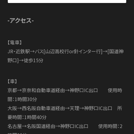
-アクセス-
【電車】
JR・近鉄駅→バス[山辺高校行or針インター行]→[国道神
野口]→徒歩15分
【車】
京都→京奈和自動車道経由→神野口IC出口 使用時
間：1時間30分
大阪→西名阪自動車道経由→天理→神野口IC出口 所
要時間：1時間40分
名古屋→名阪国道経由→神野口IC出口 使用時間：2