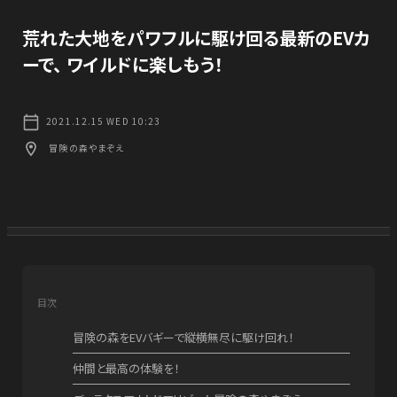
CONTACT US
COMPANY
荒れた大地をパワフルに駆け回る最新のEVカ
ーで、 ワイルドに楽しもう！
お知らせ
NEWS
2021.12.15 WED 10:23
冒険の森やまぞえ
プライバシーポリシー
PRIVACY POLICY
目次
冒険の森をEVバギーで縦横無尽に駆け回れ！
仲間と最高の体験を！