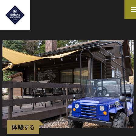
施設一覧
FACILITY LIST
KYOTO
NARA
イベント情報
体験を見つける
EVENT
EXPERIENCE
体験
する
お問合せ
運営会社