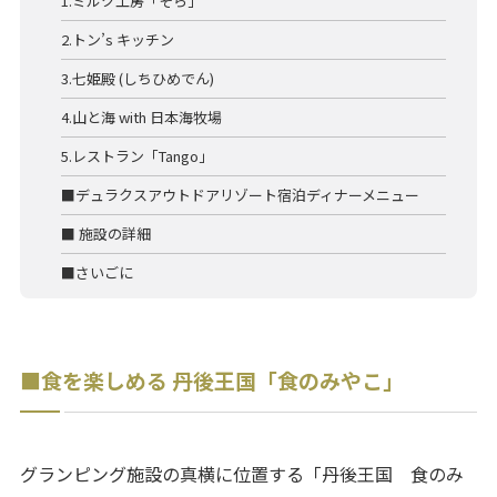
1.ミルク工房「そら」
2.トン’s キッチン
3.七姫殿 (しちひめでん)
4.山と海 with 日本海牧場
5.レストラン「Tango」
■デュラクスアウトドアリゾート宿泊ディナーメニュー
■ 施設の詳細
■さいごに
■食を楽しめる 丹後王国「食のみやこ」
グランピング施設の真横に位置する「丹後王国 食のみ