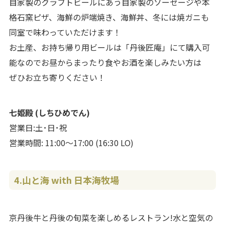
自家製のクラフトビールにあう自家製のソーセージや本
格石窯ピザ、海鮮の炉端焼き、海鮮丼、冬には焼ガニも
同室で味わっていただけます！
お土産、お持ち帰り用ビールは「丹後匠庵」にて購入可
能なのでお昼からまったり食やお酒を楽しみたい方は
ぜひお立ち寄りください！
七姫殿 (しちひめでん)
営業日:土･日･祝
営業時間: 11:00〜17:00 (16:30 LO)
4.山と海
with 日本海牧場
京丹後牛と丹後の旬菜を楽しめるレストラン!水と空気の