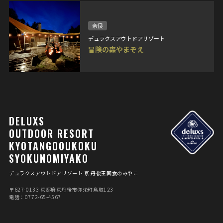
奈良
デュラクスアウトドアリゾート
冒険の森やまぞえ
DELUXS
OUTDOOR RESORT
KYOTANGOOUKOKU
SYOKUNOMIYAKO
デュラクスアウトドアリゾート 京 丹後王国食のみやこ
〒627-0133 京都府京丹後市弥栄町⿃取123
電話：0772-65-4567