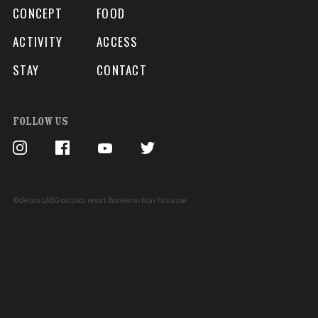
CONCEPT
FOOD
ACTIVITY
ACCESS
STAY
CONTACT
FOLLOW US
©deluxs LABO outdoor resort Boukenno Mori Yamazoe