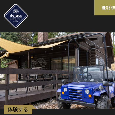
RESERV
体験
する