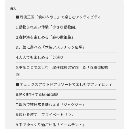
目次
■丹後王国「食のみやこ」で楽しむアクティビティ
1.動物ふれあい体験「小さな動物園」
2.森林浴を楽しめる「森の散策路」
3.元気に遊べる「木製アスレチック広場」
4.大人でも楽しめる「芝滑り」
5.季節ごとで楽しむ「収穫体験果実園」＆「収穫体験農
園」
■デュラクスアウトドアリゾートで楽しむアクティビティ
6.動く!咆哮する!恐竜体験
7.贅沢で非日常を味わえる「ジャグジー」
8.疲れを癒す「プライベートサウナ」
9.中でゆっくり過ごせる「ドームテント」