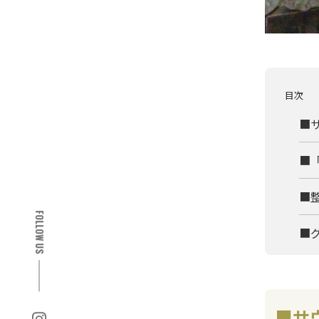
目次
■
■
■
FOLLOW US
■
■サ