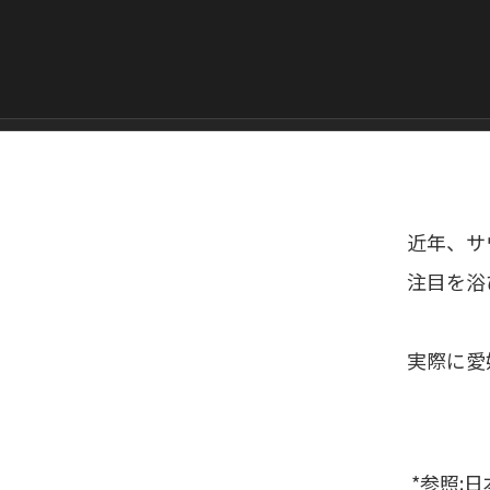
近年、サ
注目を浴
実際に愛
*参照:
日本